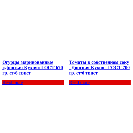
Огурцы маринованные
Томаты в собственном соку
«Донская Кухня» ГОСТ 670
«Донская Кухня» ГОСТ 700
гр. ст/б твист
гр. ст/б твист
Read more
Read more