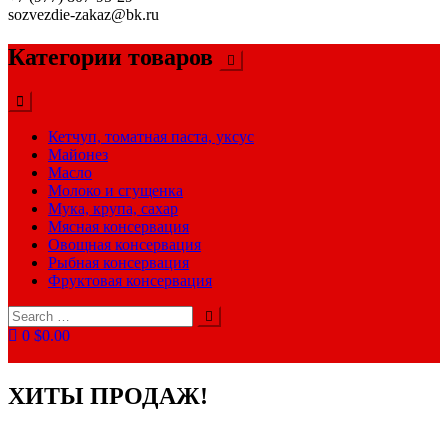
sozvezdie-zakaz@bk.ru
Категории товаров
Кетчуп, томатная паста, уксус
Майонез
Масло
Молоко и сгущенка
Мука, крупа, сахар
Мясная консервация
Овощная консервация
Рыбная консервация
Фруктовая консервация
Search
for:
0
$0.00
ХИТЫ ПРОДАЖ!