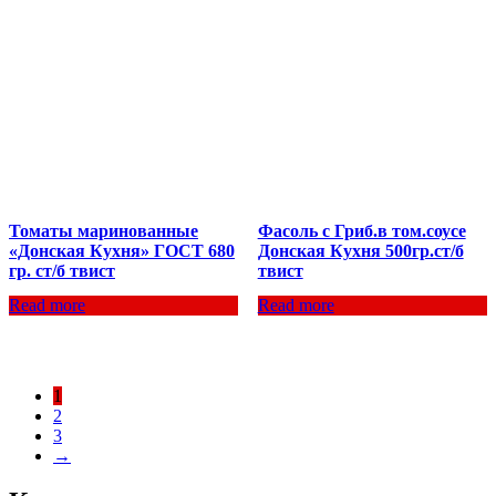
Томаты маринованные
Фасоль с Гриб.в том.соусе
«Донская Кухня» ГОСТ 680
Донская Кухня 500гр.ст/б
гр. ст/б твист
твист
Read more
Read more
1
2
3
→