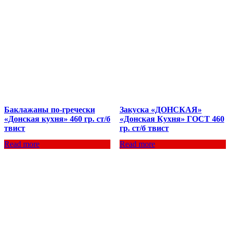
Баклажаны по-гречески
Закуска «ДОНСКАЯ»
«Донская кухня» 460 гр. ст/б
«Донская Кухня» ГОСТ 460
твист
гр. ст/б твист
Read more
Read more