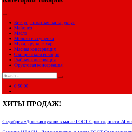
Кетчуп, томатная паста, уксус
Майонез
Масло
Молоко и сгущенка
Мука, крупа, сахар
Мясная консервация
Овощная консервация
Рыбная консервация
Фруктовая консервация
Search
for:
0
$0.00
ХИТЫ ПРОДАЖ!
Скумбрия «Донская кухня» в масле ГОСТ Срок годности 24 ме