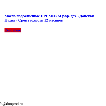
Масло подсолнечное ПРЕМИУМ раф. дез. «Донская
Кухня» Срок годности 12 месяцев
Read more
nfo@donprod.ru